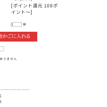
[ポイント還元 108ポ
イント～]
個
ありません
──
───
───
る
ス