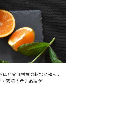
るほど実は柑橘の栽培が盛ん。
けで栽培の希少品種が