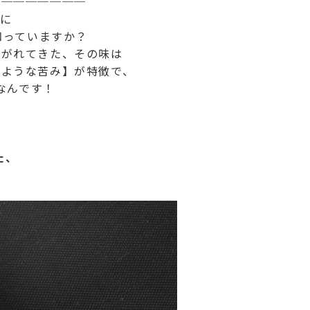
──
───
───
前に
知っていますか？
継がれてきた、その味は
のような苦み】が特徴で、
なんです！
た、