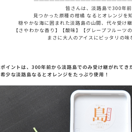
──────────────────
皆さんは、淡路島で300年
見つかった原種の柑橘 なるとオレンジを
穏やかな海に囲まれた淡路島の山間、代々受け
【さやわかな香り】【酸味】【グレープフルーツ
まさに大人のアイスにピッタリの味
●
ポイントは、300年前から淡路島でのみ受け継がれてき
希少な淡路島なるとオレンジをたっぷり使用！