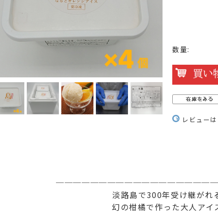
数量:
レビューは
──────────────────
淡路島で300年受け継がれ
幻の柑橘で作った大人アイ